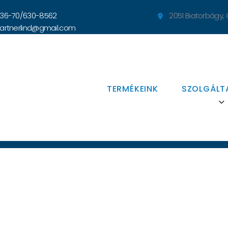
36-70/630-8562
2051 Biatorbágy, Cs

artnerlind@gmail.com
TERMÉKEINK
SZOLGÁLT