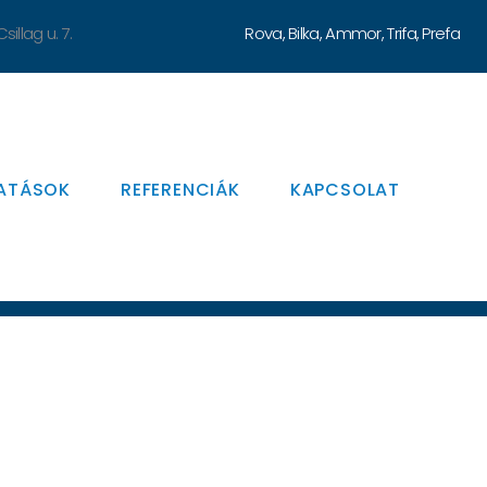
illag u. 7.
Rova, Bilka, Ammor, Trifa, Prefa
ATÁSOK
REFERENCIÁK
KAPCSOLAT