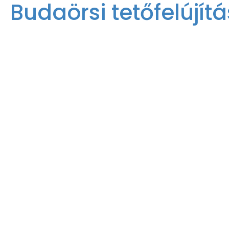
Budaörsi
Budaörsi tetőfelújítá
tetőfelújít